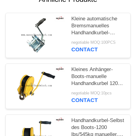
Kleine automatische
Bremsmanuelles
Handhandkurbel-
Handboots-Anhänger-
negotiable MOQ:100PCS
Schlauchboot 600lbs
CONTACT
Kleines Anhänger-
Boots-manuelle
Handhandkurbel 1200
lbs automatisches
negotiable MOQ:10pcs
Bremsgelb überzogene
CONTACT
manuelle Handkurbel-
Ziehen
Handhandkurbel-Selbst
des Boots-1200
lbs/545kg manueller,