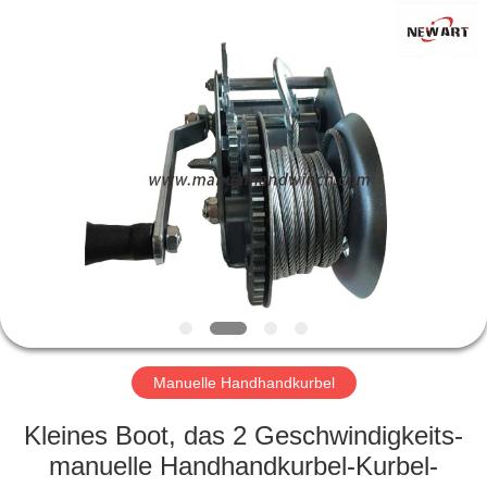
Newart
Power
Machinery
Tools
Co.,Ltd..
All
Rights
Reserved.
ZUHAUSE
PRODUKTE
WIR
ÜBER
UNS
WERKSFÜHRUNG
Manuelle Handhandkurbel
Kleines Boot, das 2 Geschwindigkeits-
QUALITÄTSKONTROLLE
manuelle Handhandkurbel-Kurbel-