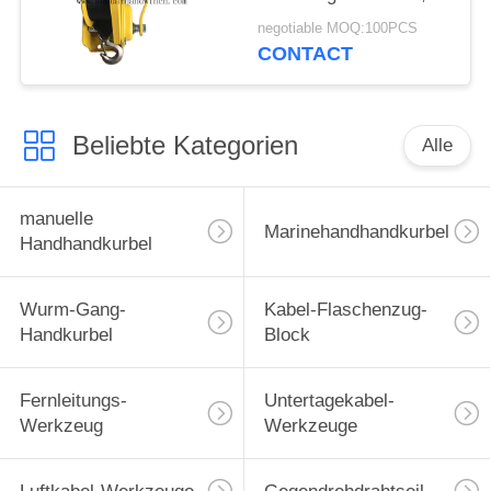
der dauerhafte
negotiable MOQ:100PCS
Schiffswinde-Bremse
CONTACT
zuschließt
Beliebte Kategorien
Alle
manuelle
Marinehandhandkurbel
Handhandkurbel
Wurm-Gang-
Kabel-Flaschenzug-
Handkurbel
Block
Fernleitungs-
Untertagekabel-
Werkzeug
Werkzeuge