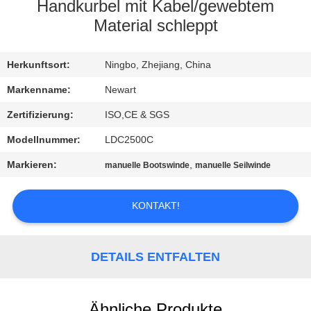
Handkurbel mit Kabel/gewebtem
KONTAKTIEREN
Material schleppt
SIE
Herkunftsort:
Ningbo, Zhejiang, China
UNS
Markenname:
Newart
FORDERN
Zertifizierung:
ISO,CE & SGS
SIE
Modellnummer:
LDC2500C
EIN
Markieren:
,
manuelle Bootswinde
manuelle Seilwinde
ZITAT
KONTAKT!
SITEMAP
DETAILS ENTFALTEN
PRIVACY
POLICY
Ähnliche Produkte