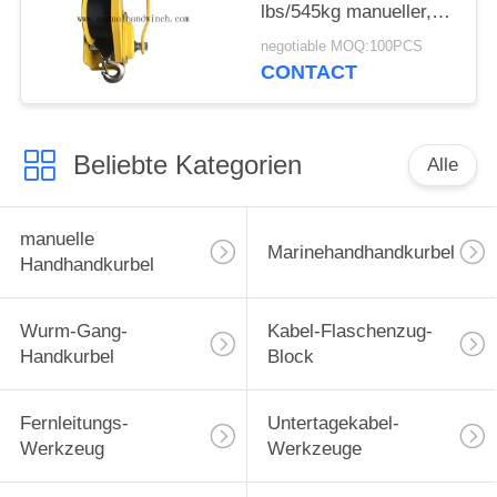
lbs/545kg manueller,
der dauerhafte
negotiable MOQ:100PCS
Schiffswinde-Bremse
CONTACT
zuschließt
Beliebte Kategorien
Alle
manuelle
Marinehandhandkurbel
Handhandkurbel
Wurm-Gang-
Kabel-Flaschenzug-
Handkurbel
Block
Fernleitungs-
Untertagekabel-
Werkzeug
Werkzeuge