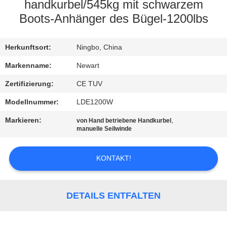
handkurbel/545kg mit schwarzem
KONTAKTIEREN
Boots-Anhänger des Bügel-1200lbs
SIE
Herkunftsort:
Ningbo, China
UNS
Markenname:
Newart
FORDERN
Zertifizierung:
CE TUV
SIE
Modellnummer:
LDE1200W
EIN
Markieren:
,
von Hand betriebene Handkurbel
manuelle Seilwinde
ZITAT
KONTAKT!
SITEMAP
PRIVACY
DETAILS ENTFALTEN
POLICY