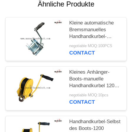
Ähnliche Produkte
Kleine automatische
Bremsmanuelles
Handhandkurbel-
Handboots-Anhänger-
negotiable MOQ:100PCS
Schlauchboot 600lbs
CONTACT
Kleines Anhänger-
Boots-manuelle
Handhandkurbel 1200
lbs automatisches
negotiable MOQ:10pcs
Bremsgelb überzogene
CONTACT
manuelle Handkurbel-
Ziehen
Handhandkurbel-Selbst
des Boots-1200