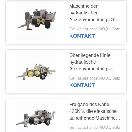
Maschine der
hydraulischen
27
Abziehvorrichtungs-SA-
Luftkabel-
YQ220 mit Dieselmotor
Get lastest price MOQ:1 Satz
für Fernleitungen
KONTAKT
Werkzeuge
Obenliegende Linie
hydraulische
Abziehvorrichtungs-
Spanner-Fernleitungs-
13
Get lastest price MOQ:1 Satz
Ausrüstung 30 Tonne
KONTAKT
Gegendrehdrahtseil
Freigabe des Kabel-
420KN, die elektrische
aufreihende Maschinen-
hydraulische Kabel-
Get lastest price MOQ:1 Satz
Abziehvorrichtung zieht