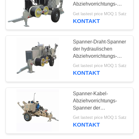
Abziehvorrichtungs-
elektrischer aufreihender
Get lastest price MOQ:1 Satz
Bau mit Dieselmotor
KONTAKT
47
Fernleitungs-
Spanner-Draht-Spanner
Werkzeug
der hydraulischen
Abziehvorrichtungs-
90KN für das Aufreihen
Get lastest price MOQ:1 Satz
der obenliegenden Linie
KONTAKT
13
Spanner-Kabel-
Untertagekabel-
Abziehvorrichtungs-
Spanner der
Werkzeuge
hydraulischen
Get lastest price MOQ:1 Satz
Abziehvorrichtungs-
KONTAKT
30KN für Fernleitung
220KV