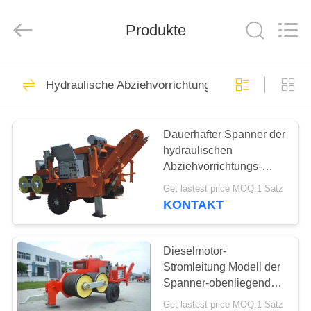
Fournisseur.
Copyright
©
Produkte
2018
-
2020
manualhandwinch.com.
All
ZUHAUSE
90
Rights
Reserved.
Hydraulische Abziehvorrichtungs-Spanner
manuelle
PRODUKTE
Handhandkurbel
Dauerhafter Spanner der
hydraulischen
WIR
Abziehvorrichtungs-
ÜBER
250KN für vier rollte
Get lastest price MOQ:1 Satz
Gewicht des Leiter-
UNS
KONTAKT
9000kg zusammen
32
WERKSFÜHRUNG
Dieselmotor-
Marinehandhandkurbel
Stromleitung Modell der
Spanner-obenliegendes
QUALITÄTSKONTROLLE
aufreihendes
Get lastest price MOQ:1 Satz