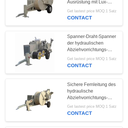
Ausrüstung mit Lux-
25
Nylon Bullwheel aufreiht
Get lastest price MOQ:1 Satz
CONTACT
Seilwindeabziehvorricht
Spanner-Draht-Spanner
der hydraulischen
Abziehvorrichtungs-
90KN für das Aufreihen
Get lastest price MOQ:1 Satz
der obenliegenden Linie
CONTACT
10
Turm-Aufrichtungs-
Sichere Fernleitung des
Werkzeuge
hydraulische
Abziehvorrichtungs-
Spanner-SA-YZ2X40B,
Get lastest price MOQ:1 Satz
die Ausrüstung aufreiht
CONTACT
29