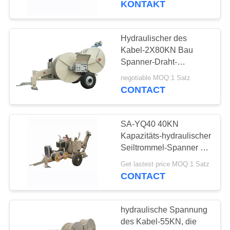
KONTAKT
10
Lichtwellenleiter-
Hydraulischer des
Kabel-2X80KN Bau
Werkzeuge
Spanner-Draht-
Spannungs-des Gerät-
negotiable MOQ:1 Satz
1000KV
CONTACT
SA-YQ40 40KN
19
Kapazitäts-hydraulischer
Hydraulische
Seiltrommel-Spanner mit
der 5 Nut-Hochleistung
Abziehvorrichtungs-
Get lastest price MOQ:1 Satz
CONTACT
Spanner
hydraulische Spannung
des Kabel-55KN, die