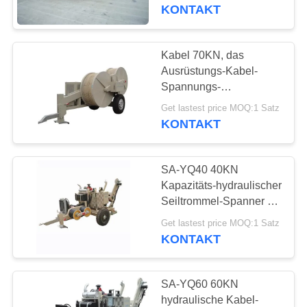
hydraulischen
KONTAKT
Abziehvorrichtungs-SA-
KONTAKTIEREN
YQ180
SIE
Kabel 70KN, das
20
UNS
Ausrüstungs-Kabel-
Wurm-Gang-
Spannungs-
hydraulische
FORDERN
Handkurbel
Get lastest price MOQ:1 Satz
Ausrüstungs-
KONTAKT
SIE
Verschleißfestigkeit
aufreiht
EIN
SA-YQ40 40KN
ZITAT
Kapazitäts-hydraulischer
Seiltrommel-Spanner mit
50
der 5 Nut-Hochleistung
Get lastest price MOQ:1 Satz
Kabel-Flaschenzug-
KONTAKT
Block
SA-YQ60 60KN
hydraulische Kabel-