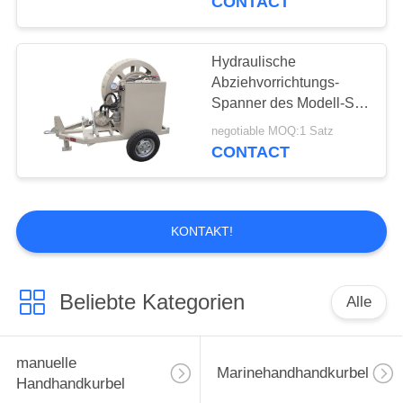
CONTACT
Leiter
Hydraulische
Abziehvorrichtungs-
Spanner des Modell-SA-
YZM7.5 für das Kabel-
negotiable MOQ:1 Satz
Ziehen/spannend, Leiter
CONTACT
aufreihend
KONTAKT!
Beliebte Kategorien
Alle
manuelle
Marinehandhandkurbel
Handhandkurbel