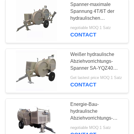
Spanner-maximale
hydraulisches
Spannung 4T/6T der
hydraulischen
Quetschwerkzeug
Abziehvorrichtungs-
negotiable MOQ:1 Satz
40KN für Transmisions-
CONTACT
Linie
Weißer hydraulische
Abziehvorrichtungs-
14
Spanner SA-YQZ40
Persönliche
40KN für
Get lastest price MOQ:1 Satz
ziehenden/Spannleiter
CONTACT
Sicherheits-
Werkzeuge
Energie-Bau-
hydraulische
Abziehvorrichtungs-
Spanner für vier
negotiable MOQ:1 Satz
zusammengerollten