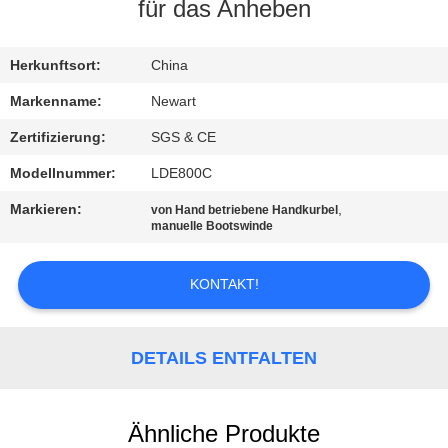
für das Anheben
KONTAKTIEREN
SIE
Herkunftsort:
China
UNS
Markenname:
Newart
Zertifizierung:
SGS & CE
FORDERN
Modellnummer:
LDE800C
SIE
Markieren:
,
von Hand betriebene Handkurbel
EIN
manuelle Bootswinde
ZITAT
KONTAKT!
SITEMAP
DETAILS ENTFALTEN
PRIVACY
POLICY
Ähnliche Produkte