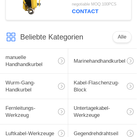
der dauerhafte
negotiable MOQ:100PCS
Schiffswinde-Bremse
CONTACT
zuschließt
Beliebte Kategorien
Alle
manuelle
Marinehandhandkurbel
Handhandkurbel
Wurm-Gang-
Kabel-Flaschenzug-
Handkurbel
Block
Fernleitungs-
Untertagekabel-
Werkzeug
Werkzeuge
Luftkabel-Werkzeuge
Gegendrehdrahtseil