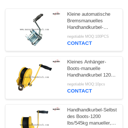
Kleine automatische
Bremsmanuelles
Handhandkurbel-
Handboots-Anhänger-
negotiable MOQ:100PCS
Schlauchboot 600lbs
CONTACT
Kleines Anhänger-
Boots-manuelle
Handhandkurbel 1200
lbs automatisches
negotiable MOQ:10pcs
Bremsgelb überzogene
CONTACT
manuelle Handkurbel-
Ziehen
Handhandkurbel-Selbst
des Boots-1200
lbs/545kg manueller,