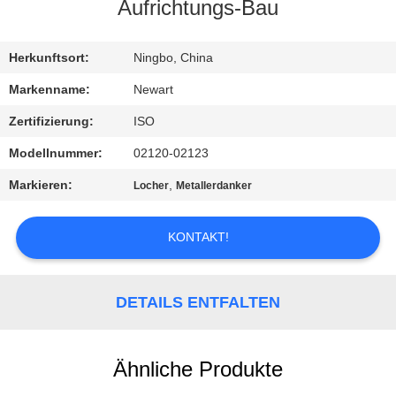
Aufrichtungs-Bau
KONTAKTIEREN
SIE
Herkunftsort:
Ningbo, China
UNS
Markenname:
Newart
Zertifizierung:
ISO
FORDERN
Modellnummer:
02120-02123
SIE
Markieren:
,
Locher
Metallerdanker
EIN
ZITAT
KONTAKT!
SITEMAP
DETAILS ENTFALTEN
PRIVACY
Ähnliche Produkte
POLICY