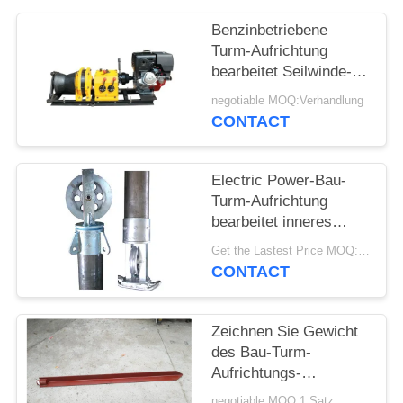
Benzinbetriebene
Turm-Aufrichtung
bearbeitet Seilwinde-
Abziehvorrichtung mit
negotiable MOQ:Verhandlung
schneller
CONTACT
Zuggeschwindigkeit 5
M/MIN
Electric Power-Bau-
Turm-Aufrichtung
bearbeitet inneres
verschobenes
Get the Lastest Price MOQ:1 Satz
Röhrenhebezeugstütze
CONTACT
Zeichnen Sie Gewicht
des Bau-Turm-
Aufrichtungs-
Werkzeug-
negotiable MOQ:1 Satz