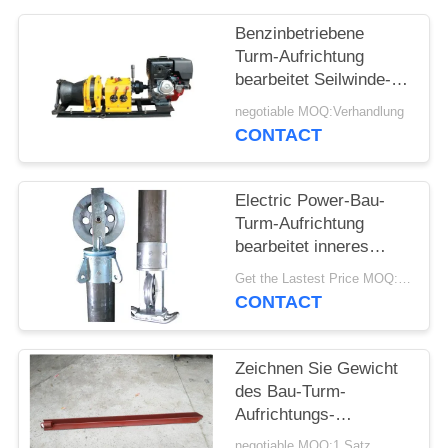
Benzinbetriebene
Turm-Aufrichtung
bearbeitet Seilwinde-
Abziehvorrichtung mit
negotiable MOQ:Verhandlung
schneller
CONTACT
Zuggeschwindigkeit 5
M/MIN
Electric Power-Bau-
Turm-Aufrichtung
bearbeitet inneres
verschobenes
Get the Lastest Price MOQ:1 Satz
Röhrenhebezeugstütze
CONTACT
Zeichnen Sie Gewicht
des Bau-Turm-
Aufrichtungs-
Werkzeug-
negotiable MOQ:1 Satz