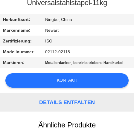
Universalstahlstapel-11kg
KONTAKTIEREN
SIE
Herkunftsort:
Ningbo, China
UNS
Markenname:
Newart
Zertifizierung:
ISO
FORDERN
Modellnummer:
02112-02118
SIE
Markieren:
,
Metallerdanker
benzinbetriebene Handkurbel
EIN
ZITAT
KONTAKT!
SITEMAP
DETAILS ENTFALTEN
PRIVACY
Ähnliche Produkte
POLICY