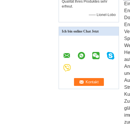
Qualität Ihres Produktes sehr
Ei
erfreut.
En
—— Lionel-Lobo
Do
En
Ve
Ich bin online Chat Jetzt
Sp
We
He
au
An
un
Au
St
Ku
Zu
gl
im
zu