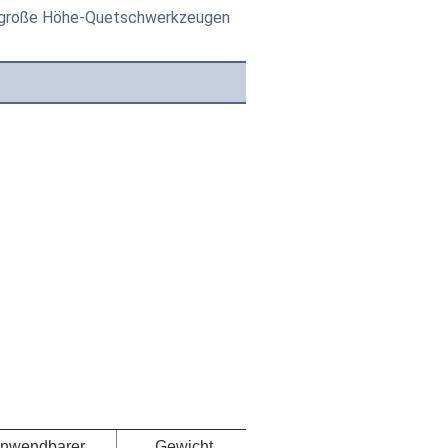
-große Höhe-Quetschwerkzeugen
nwendbarer
Gewicht