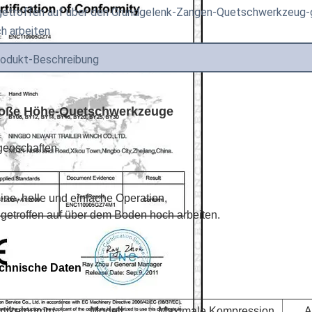
etroffen auf über den Grundgelenk-Zangen-Quetschwerkzeug
h arbeiten
odukt-Beschreibung
oße Höhe-Quetschwerkzeuge
genschaften
eine, helle und einfache Operation,
getroffen auf über dem Boden hoch arbeiten.
chnische Daten
rtikelnumm
Modell
Maximale Kompression
A