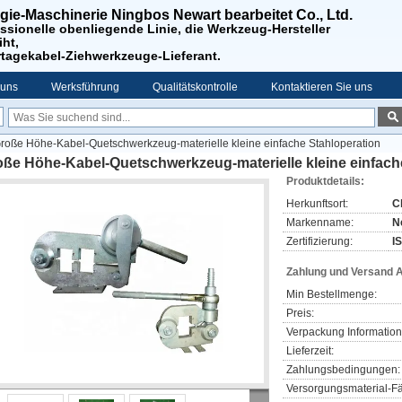
gie-Maschinerie Ningbos Newart bearbeitet Co., Ltd.
ssionelle obenliegende Linie, die Werkzeug-Hersteller
iht,
rtagekabel-Ziehwerkzeuge-Lieferant.
 uns
Werksführung
Qualitätskontrolle
Kontaktieren Sie uns
roße Höhe-Kabel-Quetschwerkzeug-materielle kleine einfache Stahloperation
oße Höhe-Kabel-Quetschwerkzeug-materielle kleine einfach
Produktdetails:
Herkunftsort:
C
Markenname:
N
Zertifizierung:
I
Zahlung und Versand 
Min Bestellmenge:
Preis:
Verpackung Information
Lieferzeit:
Zahlungsbedingungen:
Versorgungsmaterial-Fä