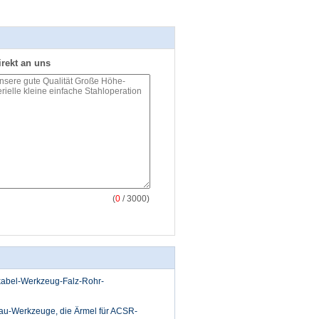
irekt an uns
(
0
/ 3000)
kabel-Werkzeug-Falz-Rohr-
Bau-Werkzeuge, die Ärmel für ACSR-