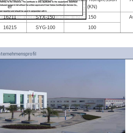
er
(KN)
16211
SYX-150
150
A
16215
SYG-100
100
ternehmensprofil