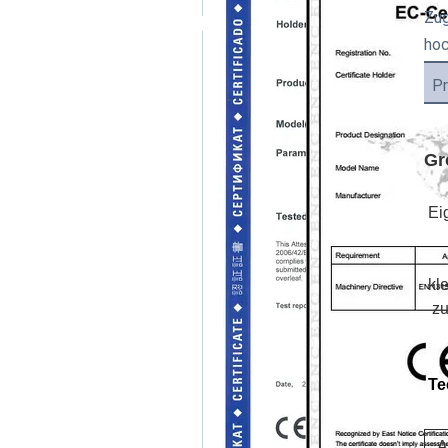
Zug
hoc
Pr
Gr
Ei
kl
zu
Te
A