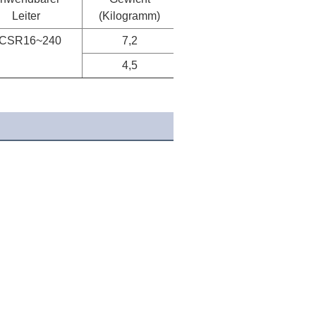
Leiter
(Kilogramm)
CSR16~240
7,2
4,5