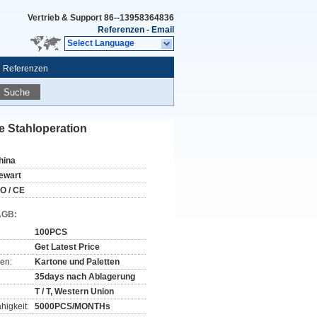
Vertrieb & Support
86--13958364836
Referenzen
-
Email
Select Language
Referenzen
Suche
e Stahloperation
hina
ewart
SO / CE
AGB:
100PCS
Get Latest Price
en:
Kartone und Paletten
35days nach Ablagerung
T / T, Western Union
higkeit:
5000PCS/MONTHs