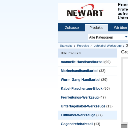
Ener
Profe
aufre
Unte
Zuhause
Produkte
Wir über
G
Startseite
Produkte
Luftkabel-Werkzeuge
Gr
Alle Produkte
manuelle Handhandkurbel
(90)
Marinehandhandkurbel
(32)
Wurm-Gang-Handkurbel
(20)
Kabel-Flaschenzug-Block
(50)
Fernleitungs-Werkzeug
(47)
Untertagekabel-Werkzeuge
(13)
Luftkabel-Werkzeuge
(27)
Gegendrehdrahtseil
(13)