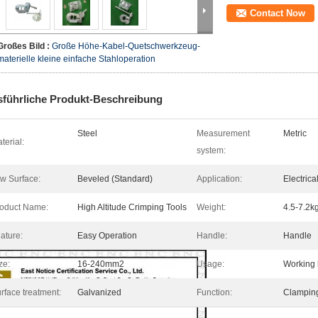
Contact Now
Großes Bild :
Große Höhe-Kabel-Quetschwerkzeug-
materielle kleine einfache Stahloperation
führliche Produkt-Beschreibung
Steel
Measurement
Metric
terial:
system:
w Surface:
Beveled (Standard)
Application:
Electric
oduct Name:
High Altitude Crimping Tools
Weight:
4.5-7.2k
ature:
Easy Operation
Handle:
Handle
ze:
16-240mm2
Usage:
Working 
rface treatment:
Galvanized
Function:
Clampin