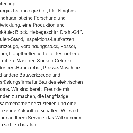
nleitung
ergie-Technologie Co., Ltd. Ningbos
nghuan ist eine Forschung und
twicklung, eine Produktion und
rkäufe: Block, Hebegeschirr, Draht-Griff,
ulen-Stand, Inspektions-Laufkatzen,
rkzeuge, Verbindungsstück, Fessel,
ber, Hauptbretter für Leiter festziehend
freihen, Maschen-Socken-Gelenke,
treiben-Handkurbel, Presse-Maschine
d andere Bauwerkzeuge und
srüstungsfirma für Bau des elektrischen
roms. Wir sind bereit, Freunde mit
nden zu machen, die langfristige
sammenarbeit herzustellen und eine
änzende Zukunft zu schaffen. Wir sind
mer an Ihrem Service, das Willkommen,
m sich zu beraten!