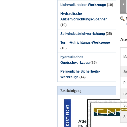
Lichtwellenleiter-Werkzeuge
(10)
Hydraulische
Abziehvorrichtungs-Spanner
(19)
Seilwindeabziehvorrichtung
(25)
Aus
Turm-Aufrichtungs-Werkzeuge
(10)
Ma
hydraulisches
Quetschwerkzeug
(29)
Persönliche Sicherheits-
Ja
Werkzeuge
(14)
Pr
Bescheinigung
Fe
Si
Su