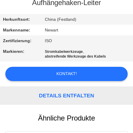
Aufhängehaken-Leiter
KONTAKTIEREN
SIE
Herkunftsort:
China (Festland)
UNS
Markenname:
Newart
Zertifizierung:
ISO
FORDERN
Markieren:
,
Stromkabelwerkzeuge
abstreifende Werkzeuge des Kabels
SIE
EIN
KONTAKT!
ZITAT
DETAILS ENTFALTEN
SITEMAP
PRIVACY
Ähnliche Produkte
POLICY