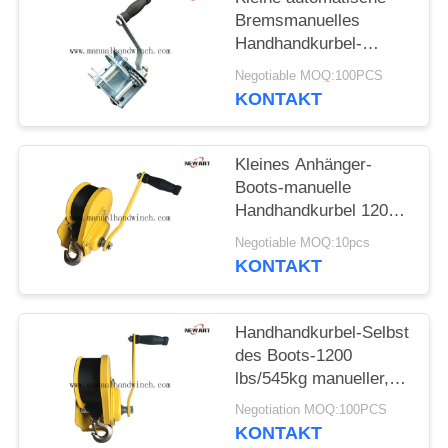
Bremsmanuelles
Handhandkurbel-
Handboots-Anhänger-
Negotiable MOQ:100PCS
Schlauchboot 600lbs
KONTAKT
Kleines Anhänger-
Boots-manuelle
Handhandkurbel 1200
lbs automatisches
Negotiable MOQ:10pcs
Bremsgelb überzogene
KONTAKT
manuelle Handkurbel-
Ziehen
Handhandkurbel-Selbst
des Boots-1200
lbs/545kg manueller,
der dauerhafte
Negotiation MOQ:100PCS
Schiffswinde-Bremse
KONTAKT
zuschließt