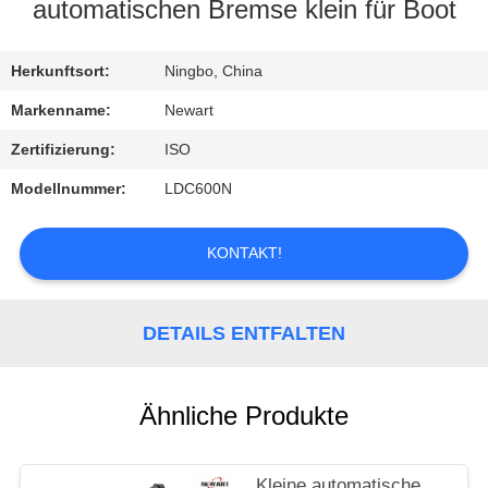
automatischen Bremse klein für Boot
KONTAKTIEREN
SIE
Herkunftsort:
Ningbo, China
UNS
Markenname:
Newart
Zertifizierung:
ISO
FORDERN
Modellnummer:
LDC600N
SIE
EIN
KONTAKT!
ZITAT
DETAILS ENTFALTEN
Ähnliche Produkte
Kleine automatische