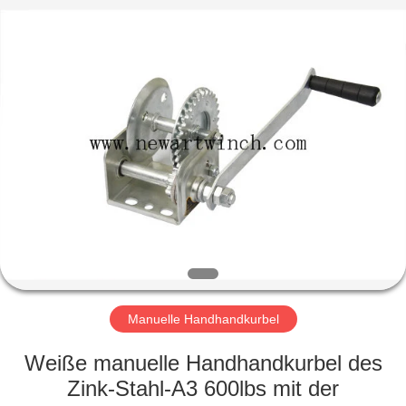
Fournisseur.
Copyright
©
2018
-
2020
manualhandwinch.com.
All
ZUHAUSE
Rights
Reserved.
PRODUKTE
WIR
ÜBER
UNS
WERKSFÜHRUNG
Manuelle Handhandkurbel
Weiße manuelle Handhandkurbel des
QUALITÄTSKONTROLLE
Zink-Stahl-A3 600lbs mit der