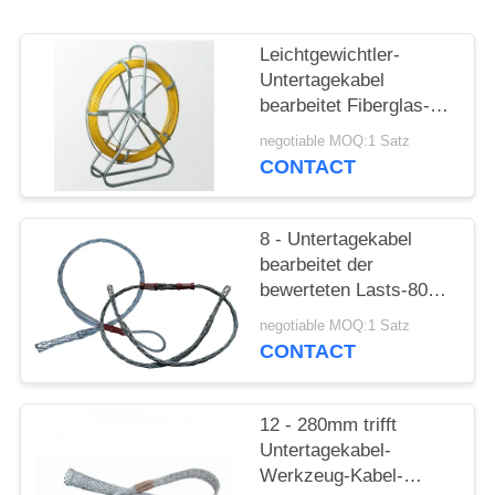
Leichtgewichtler-
Untertagekabel
bearbeitet Fiberglas-
Rohr-Walzdraht-Fisch-
negotiable MOQ:1 Satz
Band für das Kabel-
CONTACT
Ziehen
8 - Untertagekabel
bearbeitet der
bewerteten Lasts-80kn
das Drahtseil, das
negotiable MOQ:1 Satz
Leiter zieht
CONTACT
12 - 280mm trifft
Untertagekabel-
Werkzeug-Kabel-