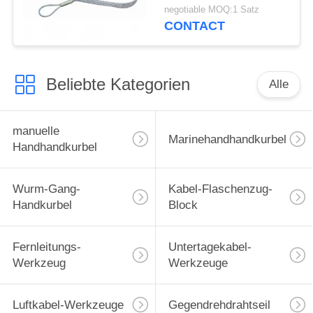
Masche Gelenk für
negotiable MOQ:1 Satz
Stromleitung Bau hart
CONTACT
Beliebte Kategorien
Alle
manuelle
Marinehandhandkurbel
Handhandkurbel
Wurm-Gang-
Kabel-Flaschenzug-
Handkurbel
Block
Fernleitungs-
Untertagekabel-
Werkzeug
Werkzeuge
Luftkabel-Werkzeuge
Gegendrehdrahtseil