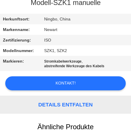
Modell-SZK1 manuelle
KONTAKTIEREN
SIE
Herkunftsort:
Ningbo, China
UNS
Markenname:
Newart
Zertifizierung:
ISO
FORDERN
Modellnummer:
SZK1, SZK2
SIE
Markieren:
,
Stromkabelwerkzeuge
EIN
abstreifende Werkzeuge des Kabels
ZITAT
KONTAKT!
SITEMAP
DETAILS ENTFALTEN
PRIVACY
POLICY
Ähnliche Produkte