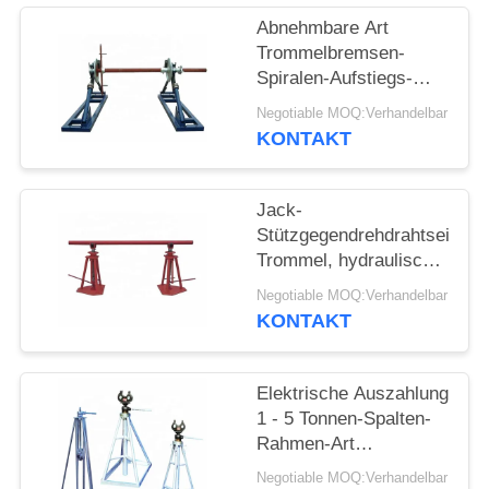
Abnehmbare Art
Trommelbremsen-
Spiralen-Aufstiegs-
Maschinerie-Drahtseil-
Negotiable MOQ:Verhandelbar
Spulen-Stützleiter-
KONTAKT
Draht-Kabeltrommel-
Stand
Jack-
Stützgegendrehdrahtseil-
Trommel, hydraulischer
Ständerkabeltrommel-
Negotiable MOQ:Verhandelbar
Stand
KONTAKT
Elektrische Auszahlung
1 - 5 Tonnen-Spalten-
Rahmen-Art
mechanisches Kabel-
Negotiable MOQ:Verhandelbar