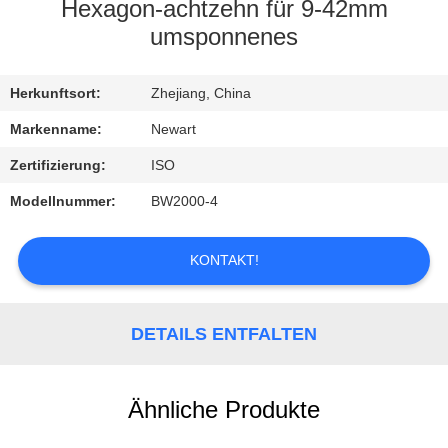
Hexagon-achtzehn für 9-42mm
KONTAKTIEREN
umsponnenes
SIE
Herkunftsort:
Zhejiang, China
UNS
Markenname:
Newart
FORDERN
Zertifizierung:
ISO
SIE
Modellnummer:
BW2000-4
EIN
ZITAT
KONTAKT!
DETAILS ENTFALTEN
Ähnliche Produkte