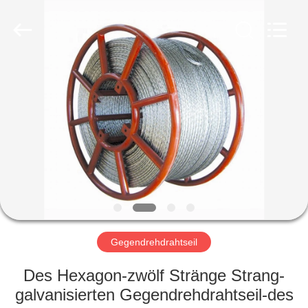
Fournisseur.
Copyright
©
2018
-
2020
manualhandwinch.com.
All
ZUHAUSE
Rights
Reserved.
PRODUKTE
WIR
ÜBER
UNS
WERKSFÜHRUNG
Gegendrehdrahtseil
Des Hexagon-zwölf Stränge Strang-
QUALITÄTSKONTROLLE
galvanisierten Gegendrehdrahtseil-des