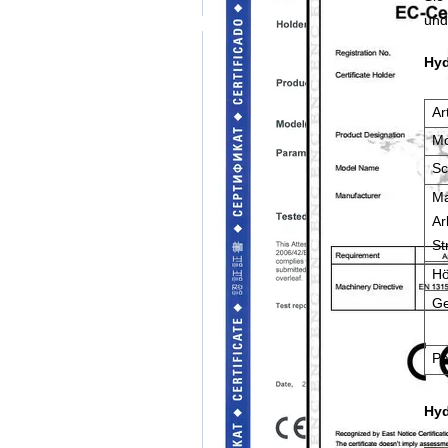
und
Hyd
Ar
Mo
Sc
Ma
Ar
St
H
Ge
Pa
Hyd