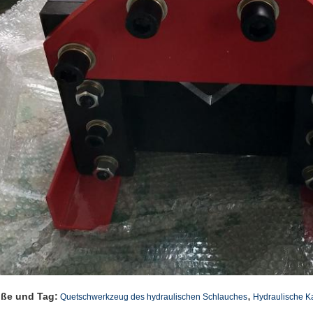
,
ße und Tag:
Quetschwerkzeug des hydraulischen Schlauches
Hydraulische K