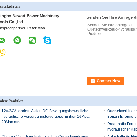
ntaktdaten
ingbo Newart Power Machinery
Senden Sie Ihre Anfrage d
ools Co.,Ltd.
nsprechpartner:
Peter Mao
dere Produkte
12V/24V sondern Aktion DC-Bewegungsbewegliche
Quetschverbinde
hydraulische Versorgungsbaugruppe-Einheit 16Mpa,
Benzin-Energie-e
20Mpa aus
Dauerhafte Fernle
hydraulischer Ka
Chrome-Vanadium-hydraulisches Quetschwerkzeug,
Aufgeteilte Art H