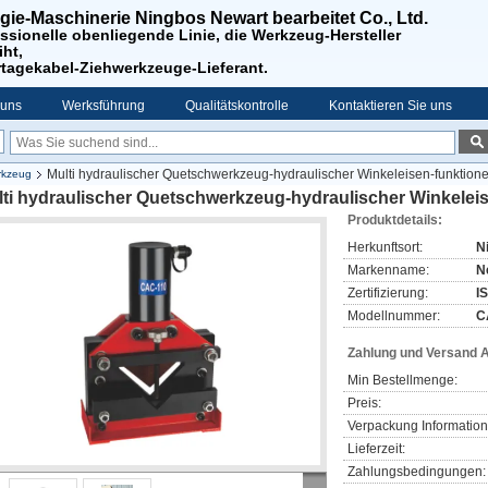
gie-Maschinerie Ningbos Newart bearbeitet Co., Ltd.
ssionelle obenliegende Linie, die Werkzeug-Hersteller
iht,
rtagekabel-Ziehwerkzeuge-Lieferant.
 uns
Werksführung
Qualitätskontrolle
Kontaktieren Sie uns
Multi hydraulischer Quetschwerkzeug-hydraulischer Winkeleisen-funktione
rkzeug
ti hydraulischer Quetschwerkzeug-hydraulischer Winkeleis
Produktdetails:
Herkunftsort:
N
Markenname:
N
Zertifizierung:
I
Modellnummer:
C
Zahlung und Versand 
Min Bestellmenge:
Preis:
Verpackung Information
Lieferzeit:
Zahlungsbedingungen: