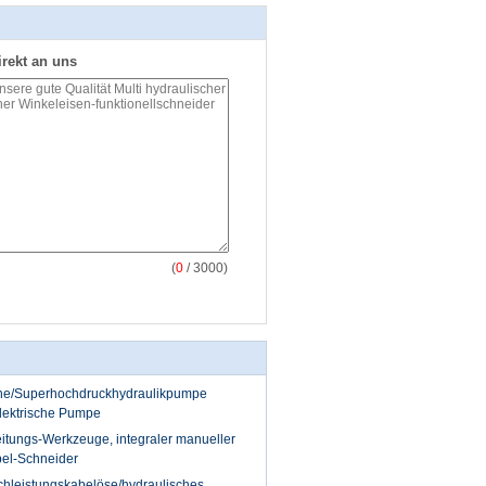
irekt an uns
(
0
/ 3000)
ne/Superhochdruckhydraulikpumpe
lektrische Pumpe
itungs-Werkzeuge, integraler manueller
bel-Schneider
ochleistungskabelöse/hydraulisches