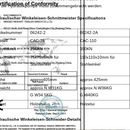
 die Hydraulikpumpe muss zusammengebracht werden.
raulischer Winkeleisen-Schnittmeister
Specificaitons
tikelnummer
06242-2
06242-2A
dell
CAC-75
CAC-110
hnittkraft
250KN
350KN
ximales
75x75x6mm für
110x110x10mm für
beiten
Stahlwinkel
Stahlwinkel
recke
öhe
approx405mm
approx.425mm
wicht
approx.N.W31KG
approx.N.W36KG
G.W34.5KG
G.W40KG
ket
Holzetui
Holzetui
raulische Winkeleisen-Schneider-Details