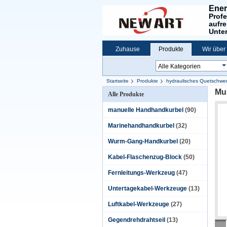
Ener
Profe
aufre
Unte
Zuhause
Produkte
Wir über
Startseite
Produkte
hydraulisches Quetschwe
Mul
Alle Produkte
manuelle Handhandkurbel
(90)
Marinehandhandkurbel
(32)
Wurm-Gang-Handkurbel
(20)
Kabel-Flaschenzug-Block
(50)
Fernleitungs-Werkzeug
(47)
Untertagekabel-Werkzeuge
(13)
Luftkabel-Werkzeuge
(27)
Gegendrehdrahtseil
(13)