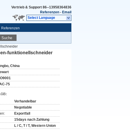
Vertrieb & Support
86--13958364836
Referenzen
-
Email
Select Language
Referenzen
Suche
llschneider
en-funktionellschneider
ingbo, China
ewart
SO9001
AC-75
AGB:
Verhandelbar
Negotiable
en:
Exportfall
15days nach Zahlung
L / C, T / T, Western Union