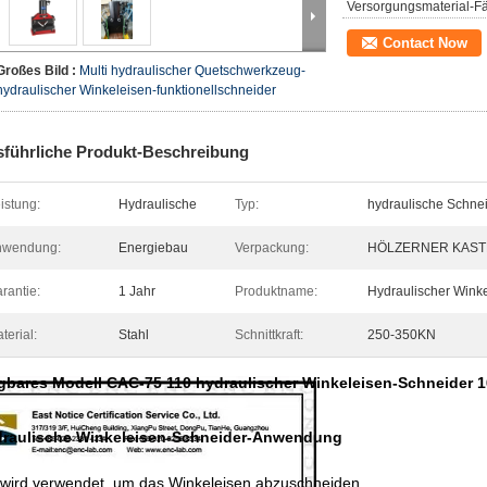
Versorgungsmaterial-Fä
Contact Now
Großes Bild :
Multi hydraulischer Quetschwerkzeug-
hydraulischer Winkeleisen-funktionellschneider
führliche Produkt-Beschreibung
istung:
Hydraulische
Typ:
hydraulische Schn
nwendung:
Energiebau
Verpackung:
HÖLZERNER KAS
rantie:
1 Jahr
Produktname:
Hydraulischer Winke
terial:
Stahl
Schnittkraft:
250-350KN
gbares Modell CAC-75 110 hydraulischer Winkeleisen-Schneider 1
raulische Winkeleisen-Schneider-
Anwendung
 wird verwendet, um das Winkeleisen abzuschneiden,