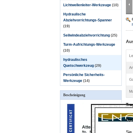
Lichtwellenleiter-Werkzeuge
(10)
Hydraulische
Abziehvorrichtungs-Spanner
(19)
Seilwindeabziehvorrichtung
(25)
Aus
Turm-Aufrichtungs-Werkzeuge
(10)
Le
hydraulisches
Quetschwerkzeug
(29)
A
Persönliche Sicherheits-
Ga
Werkzeuge
(14)
Ma
Bescheinigung
Tra
Hyd
Sie